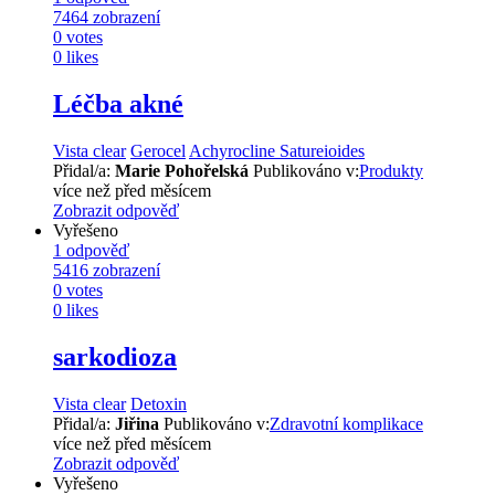
7464
zobrazení
0
votes
0
likes
Léčba akné
Vista clear
Gerocel
Achyrocline Satureioides
Přidal/a:
Marie Pohořelská
Publikováno v:
Produkty
více než před měsícem
Zobrazit odpověď
Vyřešeno
1
odpověď
5416
zobrazení
0
votes
0
likes
sarkodioza
Vista clear
Detoxin
Přidal/a:
Jiřina
Publikováno v:
Zdravotní komplikace
více než před měsícem
Zobrazit odpověď
Vyřešeno