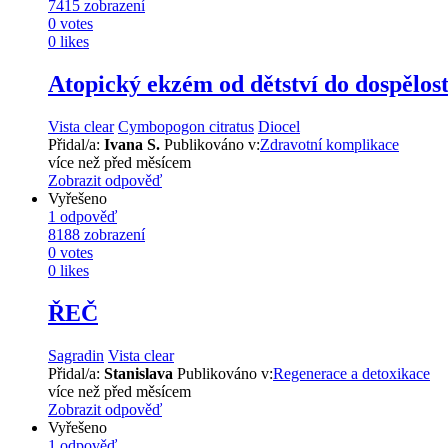
7415
zobrazení
0
votes
0
likes
Atopický ekzém od dětství do dospělost
Vista clear
Cymbopogon citratus
Diocel
Přidal/a:
Ivana S.
Publikováno v:
Zdravotní komplikace
více než před měsícem
Zobrazit odpověď
Vyřešeno
1
odpověď
8188
zobrazení
0
votes
0
likes
ŘEČ
Sagradin
Vista clear
Přidal/a:
Stanislava
Publikováno v:
Regenerace a detoxikace
více než před měsícem
Zobrazit odpověď
Vyřešeno
1
odpověď