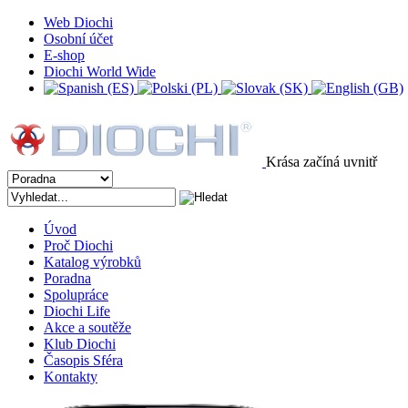
Web Diochi
Osobní účet
E-shop
Diochi World Wide
Krása začíná uvnitř
Úvod
Proč Diochi
Katalog výrobků
Poradna
Spolupráce
Diochi Life
Akce a soutěže
Klub Diochi
Časopis Sféra
Kontakty