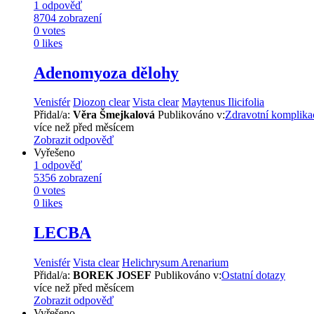
1
odpověď
8704
zobrazení
0
votes
0
likes
Adenomyoza dělohy
Venisfér
Diozon clear
Vista clear
Maytenus Ilicifolia
Přidal/a:
Věra Šmejkalová
Publikováno v:
Zdravotní komplika
více než před měsícem
Zobrazit odpověď
Vyřešeno
1
odpověď
5356
zobrazení
0
votes
0
likes
LECBA
Venisfér
Vista clear
Helichrysum Arenarium
Přidal/a:
BOREK JOSEF
Publikováno v:
Ostatní dotazy
více než před měsícem
Zobrazit odpověď
Vyřešeno