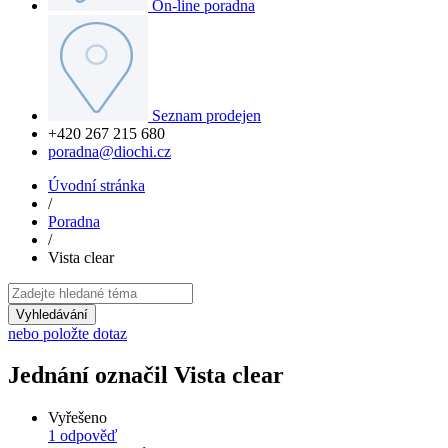
On-line poradna
Seznam prodejen
+420 267 215 680
poradna@diochi.cz
Úvodní stránka
/
Poradna
/
Vista clear
Vyhledávání
nebo položte dotaz
Jednání označil Vista clear
Vyřešeno
1
odpověď