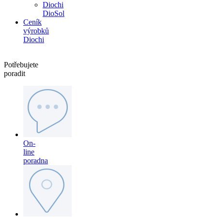
Diochi
DioSol
Ceník
výrobků
Diochi
Potřebujete
poradit
On-
line
poradna