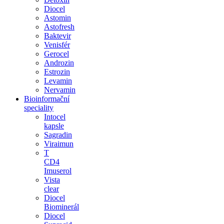
Diocel
Astomin
Astofresh
Baktevir
Venisfér
Gerocel
Androzin
Estrozin
Levamin
Nervamin
Bioinformační
speciality
Intocel
kapsle
Sagradin
Viraimun
T
CD4
Imuserol
Vista
clear
Diocel
Biominerál
Diocel