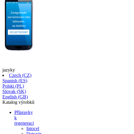
jazyky
Czech (CZ)
Spanish (ES)
Polski (PL)
Slovak (SK)
English (GB)
Katalog
výrobků
Přípravky
k
regeneraci
Intocel
Detoxin