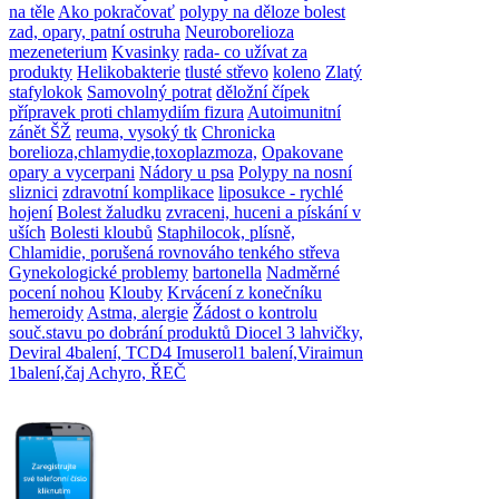
na těle
Ako pokračovať
polypy na děloze
bolest
zad, opary, patní ostruha
Neuroborelioza
mezeneterium
Kvasinky
rada- co užívat za
produkty
Helikobakterie
tlusté střevo
koleno
Zlatý
stafylokok
Samovolný potrat
děložní čípek
přípravek proti chlamydiím
fizura
Autoimunitní
zánět ŠŽ
reuma, vysoký tk
Chronicka
borelioza,chlamydie,toxoplazmoza,
Opakovane
opary a vycerpani
Nádory u psa
Polypy na nosní
sliznici
zdravotní komplikace
liposukce - rychlé
hojení
Bolest žaludku
zvraceni, huceni a pískání v
uších
Bolesti kloubů
Staphilocok, plísně,
Chlamidie, porušená rovnováho tenkého střeva
Gynekologické problemy
bartonella
Nadměrné
pocení nohou
Klouby
Krvácení z konečníku
hemeroidy
Astma, alergie
Žádost o kontrolu
souč.stavu po dobrání produktů Diocel 3 lahvičky,
Deviral 4balení, TCD4 Imuserol1 balení,Viraimun
1balení,čaj Achyro,
ŘEČ