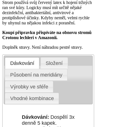
Strom používá svůj červený latex k hojení tržných
ran své kůry. Logicky musí mít určitě nějaké
dezinfekční, antibakteriální, antivirové a
protiplísňové účinky. Kdyby neměl, velmi rychle
by uhynul na nějakou infekci z poranění.
Koupí přípravku přispíváte na obnovu stromů
Crotonu lechleri v Amazonii.
Doplněk stravy. Není náhradou pestré stravy.
Dávkování
Složení
Působení na meridiány
Výrobky ve sféře
Vhodné kombinace
Dávkování:
Dospělí 3x
denně 5 kapek.