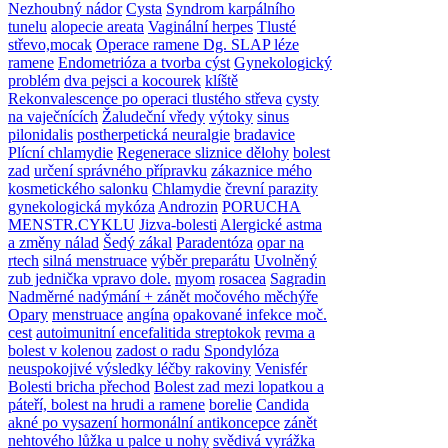
Nezhoubný nádor
Cysta
Syndrom karpálního
tunelu
alopecie areata
Vaginální herpes
Tlusté
střevo,mocak
Operace ramene Dg. SLAP léze
ramene
Endometrióza a tvorba cýst
Gynekologický
problém
dva pejsci a kocourek
klíště
Rekonvalescence po operaci tlustého střeva
cysty
na vaječnících
Žaludeční vředy
výtoky
sinus
pilonidalis
postherpetická neuralgie
bradavice
Plícní chlamydie
Regenerace sliznice dělohy
bolest
zad
určení správného přípravku
zákaznice mého
kosmetického salonku
Chlamydie
črevní parazity
gynekologická mykóza
Androzin
PORUCHA
MENSTR.CYKLU
Jizva-bolesti
Alergické astma
a změny nálad
Šedý zákal
Paradentóza
opar na
rtech
silná menstruace
výběr preparátu
Uvolněný
zub jednička vpravo dole.
myom
rosacea
Sagradin
Nadměrné nadýmání + zánět močového měchýře
Opary
menstruace
angína
opakované infekce moč.
cest
autoimunitní encefalitida
streptokok
revma a
bolest v kolenou
zadost o radu
Spondylóza
neuspokojivé výsledky léčby rakoviny
Venisfér
Bolesti bricha
přechod
Bolest zad mezi lopatkou a
páteří, bolest na hrudi a ramene
borelie
Candida
akné po vysazení hormonální antikoncepce
zánět
nehtového lůžka u palce u nohy
svědivá vyrážka