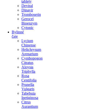
tablety
Deviral
Dinavir
Tromboserin
Gerocel
Bioenzym
Cytonic
Bylinné
čaje
Lycium
Chinense
Helichrysum
Arenarium
Cymbopogon
Citratus
Aloysia
Triphylla
Rosa
Centifolia
Prunella
Vulgaris
Tabebuia
Ipetiginosa
Citrus
Aurantium