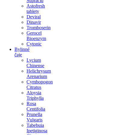
Supracid
Astofresh
tablety
Deviral
Dinavir
Tromboserin
Gerocel
Bioenzym
Cytonic
Bylinné
čaje
Lycium
Chinense
Helichrysum
Arenarium
Cymbopogon
Citratus
Aloysia
Triphylla
Rosa
Centifolia
Prunella
Vulgaris
Tabebuia
Ipetiginosa