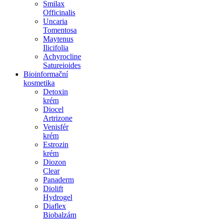
Smilax
Officinalis
Uncaria
Tomentosa
Maytenus
Ilicifolia
Achyrocline
Satureioides
Bioinformační
kosmetika
Detoxin
krém
Diocel
Artrizone
Venisfér
krém
Estrozin
krém
Diozon
Clear
Panaderm
Diolift
Hydrogel
Diaflex
Biobalzám