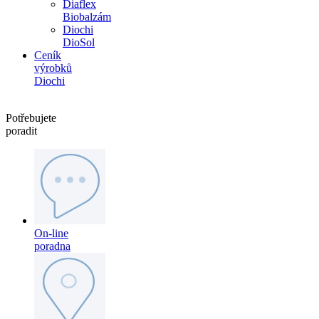
Diaflex
Biobalzám
Diochi
DioSol
Ceník
výrobků
Diochi
Potřebujete
poradit
On-line
poradna