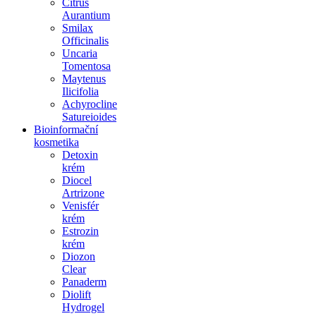
Citrus
Aurantium
Smilax
Officinalis
Uncaria
Tomentosa
Maytenus
Ilicifolia
Achyrocline
Satureioides
Bioinformační
kosmetika
Detoxin
krém
Diocel
Artrizone
Venisfér
krém
Estrozin
krém
Diozon
Clear
Panaderm
Diolift
Hydrogel