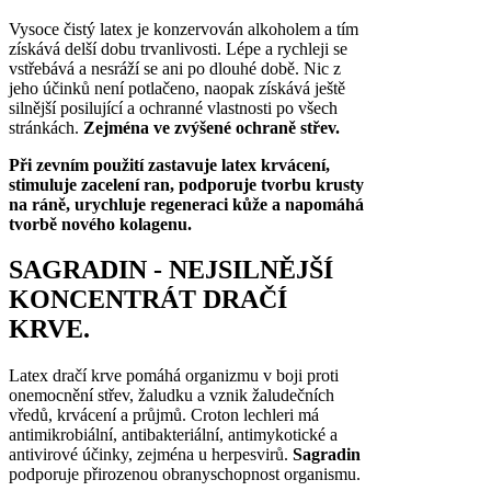
Vysoce čistý latex je konzervován alkoholem a tím
získává delší dobu trvanlivosti. Lépe a rychleji se
vstřebává a nesráží se ani po dlouhé době. Nic z
jeho účinků není potlačeno, naopak získává ještě
silnější posilující a ochranné vlastnosti po všech
stránkách.
Zejména ve zvýšené ochraně střev.
Při zevním použití zastavuje latex krvácení,
stimuluje zacelení ran, podporuje tvorbu krusty
na ráně, urychluje regeneraci kůže a napomáhá
tvorbě nového kolagenu.
SAGRADIN - NEJSILNĚJŠÍ
KONCENTRÁT DRAČÍ
KRVE.
Latex dračí krve pomáhá organizmu v boji proti
onemocnění střev, žaludku a vznik žaludečních
vředů, krvácení a průjmů. Croton lechleri má
antimikrobiální, antibakteriální, antimykotické a
antivirové účinky, zejména u herpesvirů.
Sagradin
podporuje přirozenou obranyschopnost organismu.