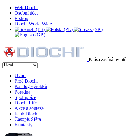
Web Diochi
Osobní účet
E-shop
Diochi World Wide
Krása začíná uvnitř
Úvod
Proč Diochi
Katalog výrobků
Poradna
Spolupráce
Diochi Life
Akce a soutěže
Klub Diochi
Časopis Sféra
Kontakty