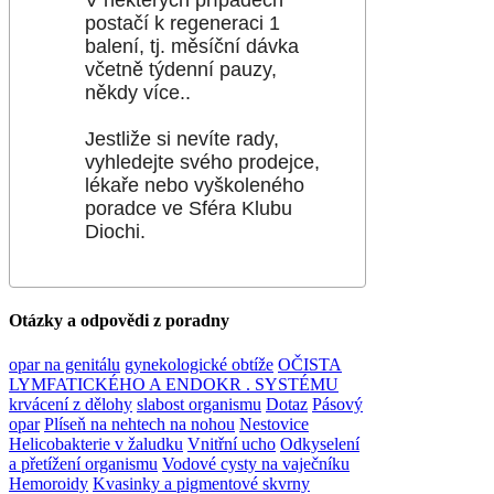
V některých případech
postačí k regeneraci 1
balení, tj. měsíční dávka
včetně týdenní pauzy,
někdy více..
Jestliže si nevíte rady,
vyhledejte svého prodejce,
lékaře nebo vyškoleného
poradce ve Sféra Klubu
Diochi.
Otázky a odpovědi z poradny
opar na genitálu
gynekologické obtíže
OČISTA
LYMFATICKÉHO A ENDOKR . SYSTÉMU
krvácení z dělohy
slabost organismu
Dotaz
Pásový
opar
Plíseň na nehtech na nohou
Nestovice
Helicobakterie v žaludku
Vnitřní ucho
Odkyselení
a přetížení organismu
Vodové cysty na vaječníku
Hemoroidy
Kvasinky a pigmentové skvrny