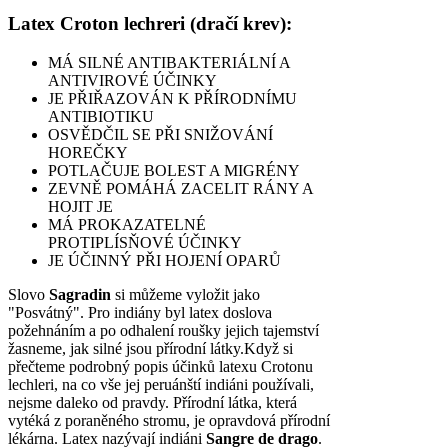
Latex Croton lechreri (dračí krev):
MÁ SILNÉ ANTIBAKTERIÁLNÍ A
ANTIVIROVÉ ÚČINKY
JE PŘIŘAZOVÁN K PŘÍRODNÍMU
ANTIBIOTIKU
OSVĚDČIL SE PŘI SNIŽOVÁNÍ
HOREČKY
POTLAČUJE BOLEST A MIGRÉNY
ZEVNĚ POMÁHÁ ZACELIT RÁNY A
HOJIT JE
MÁ PROKAZATELNÉ
PROTIPLÍSŇOVÉ ÚČINKY
JE ÚČINNÝ PŘI HOJENÍ OPARŮ
Slovo
Sagradin
si můžeme vyložit jako
"Posvátný". Pro indiány byl latex doslova
požehnáním a po odhalení roušky jejich tajemství
žasneme, jak silné jsou přírodní látky.Když si
přečteme podrobný popis účinků latexu Crotonu
lechleri, na co vše jej peruánští indiáni používali,
nejsme daleko od pravdy. Přírodní látka, která
vytéká z poraněného stromu, je opravdová přírodní
lékárna. Latex nazývají indiáni
Sangre de drago
.