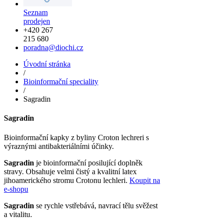
Seznam
prodejen
+420 267
215 680
poradna@diochi.cz
Úvodní stránka
/
Bioinformační speciality
/
Sagradin
Sagradin
Bioinformační kapky z byliny Croton lechreri s
výraznými antibakteriálními účinky.
Sagradin
je bioinformační posilující doplněk
stravy. Obsahuje velmi čistý a kvalitní latex
jihoamerického stromu Crotonu lechleri.
Koupit na
e-shopu
Sagradin
se rychle vstřebává, navrací tělu svěžest
a vitalitu.