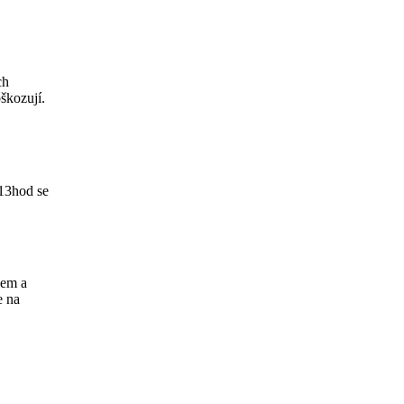
ch
škozují.
 13hod se
lem a
e na