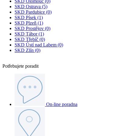
SKD Olomouc
(0)
SKD Ostrava
(5)
SKD Pardubice
(0)
SKD Písek
(1)
SKD Plzeň
(1)
SKD Prostějov
(0)
SKD Tábor
(1)
SKD Třebíč
(0)
SKD Ústí nad Labem
(0)
SKD Zlín
(0)
Potřebujete
poradit
On-line poradna