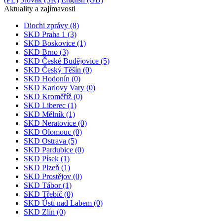
Aktuality a
zajímavosti
Diochi zprávy
(8)
SKD Praha 1
(3)
SKD Boskovice
(1)
SKD Brno
(3)
SKD České Budějovice
(5)
SKD Český Těšín
(0)
SKD Hodonín
(0)
SKD Karlovy Vary
(0)
SKD Kroměříž
(0)
SKD Liberec
(1)
SKD Mělník
(1)
SKD Neratovice
(0)
SKD Olomouc
(0)
SKD Ostrava
(5)
SKD Pardubice
(0)
SKD Písek
(1)
SKD Plzeň
(1)
SKD Prostějov
(0)
SKD Tábor
(1)
SKD Třebíč
(0)
SKD Ústí nad Labem
(0)
SKD Zlín
(0)