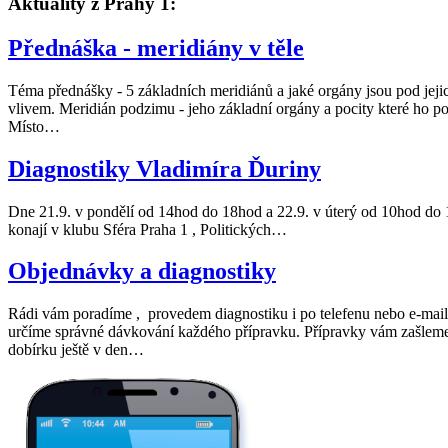
Aktuality z Prahy 1:
Přednáška - meridiány v těle
Téma přednášky - 5 základních meridiánů a jaké orgány jsou pod jeji
vlivem. Meridián podzimu - jeho základní orgány a pocity které ho po
Místo…
Diagnostiky Vladimíra Ďuriny
Dne 21.9. v pondělí od 14hod do 18hod a 22.9. v úterý od 10hod do
konají v klubu Sféra Praha 1 , Politických…
Objednávky a diagnostiky
Rádi vám poradíme , provedem diagnostiku i po telefenu nebo e-mai
určíme správné dávkování každého přípravku. Přípravky vám zašlem
dobírku ještě v den…