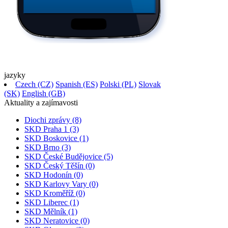
jazyky
Czech (CZ)
Spanish (ES)
Polski (PL)
Slovak
(SK)
English (GB)
Aktuality a
zajímavosti
Diochi zprávy
(8)
SKD Praha 1
(3)
SKD Boskovice
(1)
SKD Brno
(3)
SKD České Budějovice
(5)
SKD Český Těšín
(0)
SKD Hodonín
(0)
SKD Karlovy Vary
(0)
SKD Kroměříž
(0)
SKD Liberec
(1)
SKD Mělník
(1)
SKD Neratovice
(0)