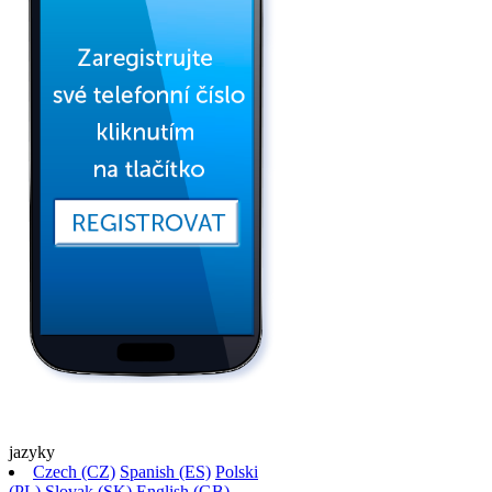
jazyky
Czech (CZ)
Spanish (ES)
Polski
(PL)
Slovak (SK)
English (GB)