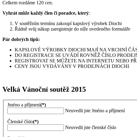
Celkem rozdáme 120 cen.
Vyhrát může každý člen či poradce, který
:
V soutěžním termínu zakoupí kapslový výrobek Diochi
Řádně svůj nákup zaregistruje do níže uvedeného formuláře
Pár dobrých tipů:
KAPSLOVÉ VÝROBKY DIOCHI MAJÍ NA VRCHNÍ ČÁS
DO REGISTRACE SE UVÁDÍ ROVNĚŽ ČÍSLO PROD
REGISTROVAT SE MŮŽETE NA INTERNETU NEBO P
CENY JSOU VYDÁVÁNY V PRODEJNÁCH DIOCHI
Velká Vánoční soutěž 2015
Jméno a příjmení
(*)
Neuvedli jste Jméno a příjmení
Členské číslo
(*)
Neuvedli jste členské číslo