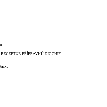
du
U: "KDO JE TVŮRCEM RECEPTUR PŘÍPRAVKŮ DIOCHI?"
otázku