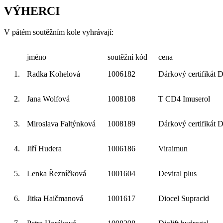
VÝHERCI
V pátém soutěžním kole vyhrávají:
jméno
soutěžní kód
cena
1.
Radka Kohelová
1006182
Dárkový certifikát 
2.
Jana Wolfová
1008108
T CD4 Imuserol
3.
Miroslava Faltýnková
1008189
Dárkový certifikát 
4.
Jiří Hudera
1006186
Viraimun
5.
Lenka Řezníčková
1001604
Deviral plus
6.
Jitka Haičmanová
1001617
Diocel Supracid