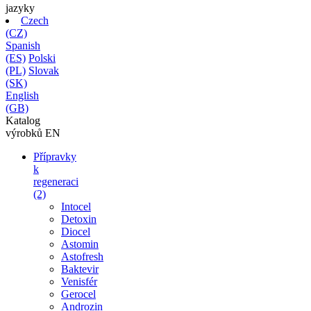
jazyky
Czech
(CZ)
Spanish
(ES)
Polski
(PL)
Slovak
(SK)
English
(GB)
Katalog
výrobků
EN
Přípravky
k
regeneraci
(2)
Intocel
Detoxin
Diocel
Astomin
Astofresh
Baktevir
Venisfér
Gerocel
Androzin