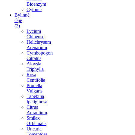
Bioenzym
Cytonic
Bylinné
čaje
(2)
Lycium
Chinense
Helichrysum
Arenarium
Cymbopogon
Citratus
Aloysia
Triphylla
Rosa
Centifolia
Prunella
Vulgaris
Tabebuia
Ipetiginosa
Citrus
Aurantium
Smilax
Officinalis
Uncaria
Tomentosa