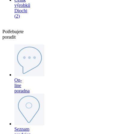
výrobků
Diochi
(2)
Potřebujete
poradit
On-
line
poradna
Seznam