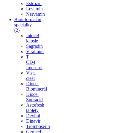
Estrozin
Levamin
Nervamin
Bioinformační
speciality
(2)
Intocel
kapsle
Sagradin
Viraimun
T
CD4
Imuserol
Vista
clear
Diocel
Biominerál
Diocel
Supracid
Astofresh
tablety
Deviral
Dinavir
Tromboserin
Gerocel