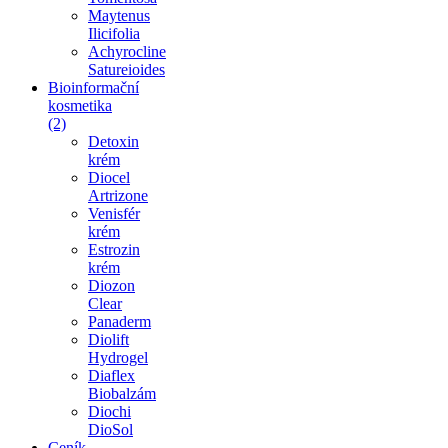
Maytenus
Ilicifolia
Achyrocline
Satureioides
Bioinformační
kosmetika
(2)
Detoxin
krém
Diocel
Artrizone
Venisfér
krém
Estrozin
krém
Diozon
Clear
Panaderm
Diolift
Hydrogel
Diaflex
Biobalzám
Diochi
DioSol
Ceník