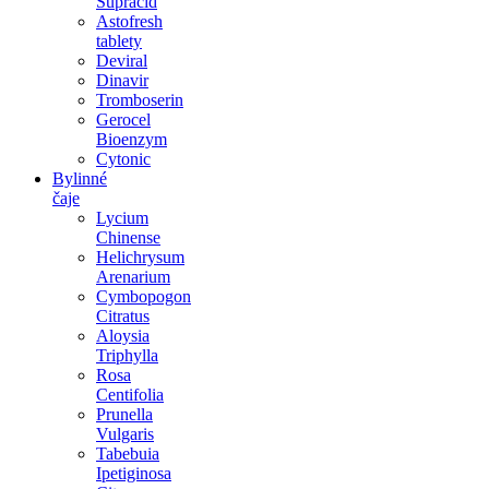
Supracid
Astofresh
tablety
Deviral
Dinavir
Tromboserin
Gerocel
Bioenzym
Cytonic
Bylinné
čaje
Lycium
Chinense
Helichrysum
Arenarium
Cymbopogon
Citratus
Aloysia
Triphylla
Rosa
Centifolia
Prunella
Vulgaris
Tabebuia
Ipetiginosa