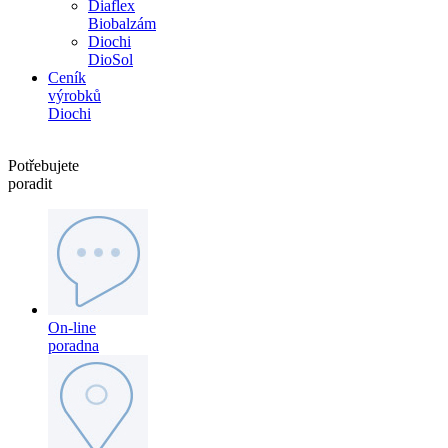
Diaflex
Biobalzám
Diochi
DioSol
Ceník
výrobků
Diochi
Potřebujete
poradit
On-line
poradna