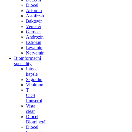
Diocel
Astomin
Astofresh
Baktevir
Venisfér
Gerocel
Androzin
Estrozin
Levamin
Nervamin
Bioinformační
speciality
Intocel
kapsle
Sagradin
Viraimun
T
CD4
Imuserol
Vista
clear
Diocel
Biominerál
Diocel