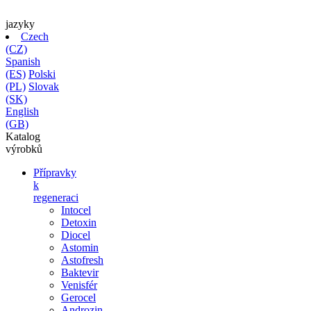
jazyky
Czech
(CZ)
Spanish
(ES)
Polski
(PL)
Slovak
(SK)
English
(GB)
Katalog
výrobků
Přípravky
k
regeneraci
Intocel
Detoxin
Diocel
Astomin
Astofresh
Baktevir
Venisfér
Gerocel
Androzin