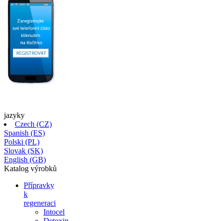
jazyky
Czech (CZ)
Spanish (ES)
Polski (PL)
Slovak (SK)
English (GB)
Katalog
výrobků
Přípravky
k
regeneraci
Intocel
Detoxin