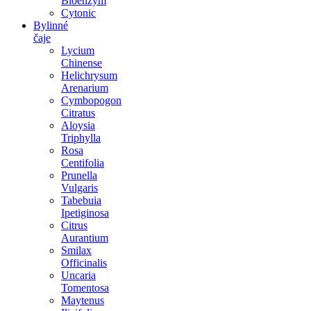
Bioenzym
Cytonic
Bylinné
čaje
Lycium
Chinense
Helichrysum
Arenarium
Cymbopogon
Citratus
Aloysia
Triphylla
Rosa
Centifolia
Prunella
Vulgaris
Tabebuia
Ipetiginosa
Citrus
Aurantium
Smilax
Officinalis
Uncaria
Tomentosa
Maytenus