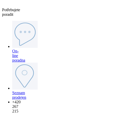
Potřebujete
poradit
On-
line
poradna
Seznam
prodejen
+420
267
215