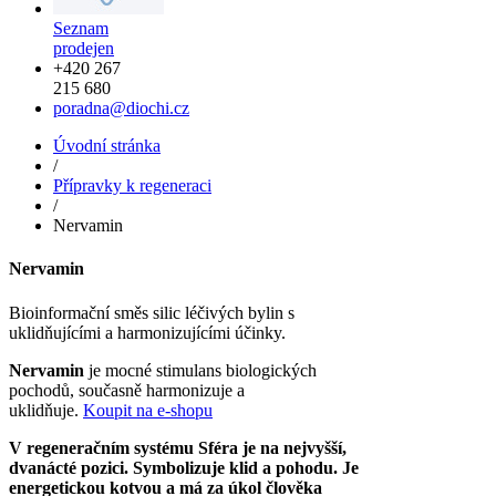
Seznam
prodejen
+420 267
215 680
poradna@diochi.cz
Úvodní stránka
/
Přípravky k regeneraci
/
Nervamin
Nervamin
Bioinformační směs silic léčivých bylin s
uklidňujícími a harmonizujícími účinky.
Nervamin
je mocné stimulans biologických
pochodů, současně harmonizuje a
uklidňuje.
Koupit na e-shopu
V regeneračním systému Sféra je na nejvyšší,
dvanácté pozici. Symbolizuje klid a pohodu. Je
energetickou kotvou a má za úkol člověka