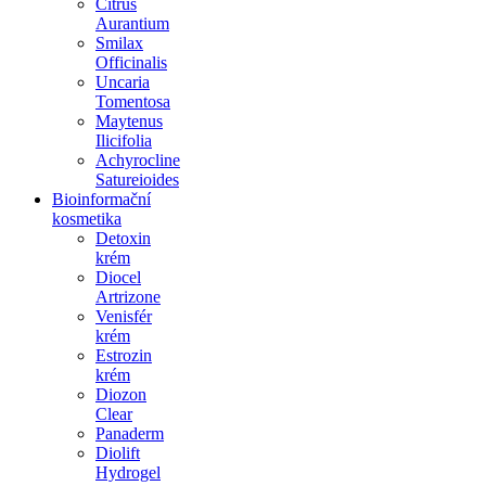
Citrus
Aurantium
Smilax
Officinalis
Uncaria
Tomentosa
Maytenus
Ilicifolia
Achyrocline
Satureioides
Bioinformační
kosmetika
Detoxin
krém
Diocel
Artrizone
Venisfér
krém
Estrozin
krém
Diozon
Clear
Panaderm
Diolift
Hydrogel