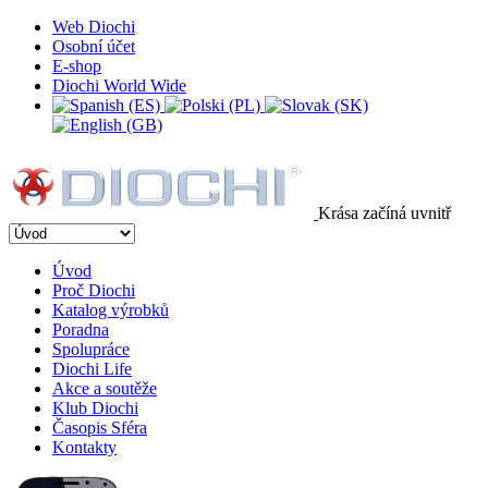
Web Diochi
Osobní účet
E-shop
Diochi World Wide
Krása začíná uvnitř
Úvod
Proč Diochi
Katalog výrobků
Poradna
Spolupráce
Diochi Life
Akce a soutěže
Klub Diochi
Časopis Sféra
Kontakty