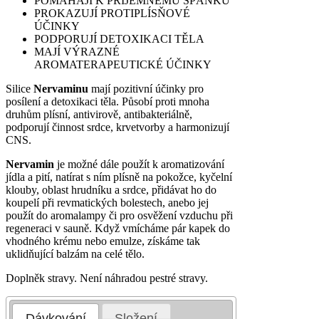
POMÁHAJÍ K PŘÍJEMNÉMU SPÁNKU
PROKAZUJÍ PROTIPLÍSŇOVÉ
ÚČINKY
PODPORUJÍ DETOXIKACI TĚLA
MAJÍ VÝRAZNÉ
AROMATERAPEUTICKÉ ÚČINKY
Silice
Nervaminu
mají pozitivní účinky pro
posílení a detoxikaci těla. Působí proti mnoha
druhům plísní, antivirově, antibakteriálně,
podporují činnost srdce, krvetvorby a harmonizují
CNS.
Nervamin
je možné dále použít k aromatizování
jídla a pití, natírat s ním plísně na pokožce, kyčelní
klouby, oblast hrudníku a srdce, přidávat ho do
koupelí při revmatických bolestech, anebo jej
použít do aromalampy či pro osvěžení vzduchu při
regeneraci v sauně. Když vmícháme pár kapek do
vhodného krému nebo emulze, získáme tak
uklidňující balzám na celé tělo.
Doplněk stravy. Není náhradou pestré stravy.
Dávkování
Složení