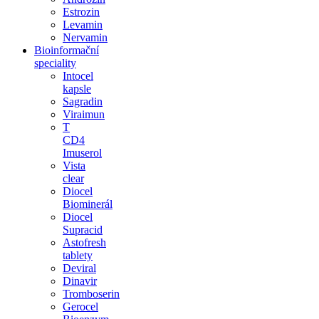
Estrozin
Levamin
Nervamin
Bioinformační
speciality
Intocel
kapsle
Sagradin
Viraimun
T
CD4
Imuserol
Vista
clear
Diocel
Biominerál
Diocel
Supracid
Astofresh
tablety
Deviral
Dinavir
Tromboserin
Gerocel