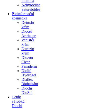
Ilicifolia
Achyrocline
Satureioides
Bioinformační
kosmetika
Detoxin
krém
Diocel
Artrizone
Venisfér
krém
Estrozin
krém
Diozon
Clear
Panaderm
Diolift
Hydrogel
Diaflex
Biobalzám
Diochi
DioSol
Ceník
výrobků
Diochi