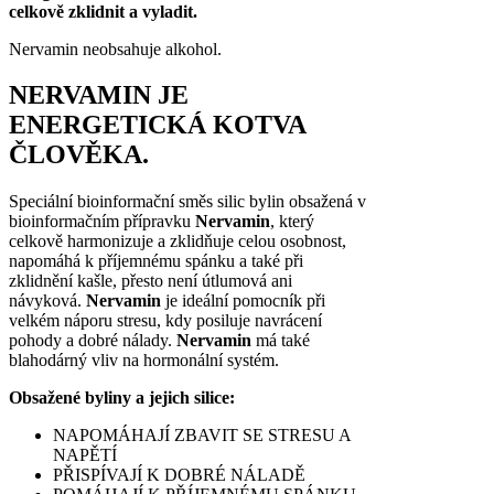
celkově zklidnit a vyladit.
Nervamin neobsahuje alkohol.
NERVAMIN JE
ENERGETICKÁ KOTVA
ČLOVĚKA.
Speciální bioinformační směs silic bylin obsažená v
bioinformačním přípravku
Nervamin
, který
celkově harmonizuje a zklidňuje celou osobnost,
napomáhá k příjemnému spánku a také při
zklidnění kašle, přesto není útlumová ani
návyková.
Nervamin
je ideální pomocník při
velkém náporu stresu, kdy posiluje navrácení
pohody a dobré nálady.
Nervamin
má také
blahodárný vliv na hormonální systém.
Obsažené byliny a jejich silice:
NAPOMÁHAJÍ ZBAVIT SE STRESU A
NAPĚTÍ
PŘISPÍVAJÍ K DOBRÉ NÁLADĚ