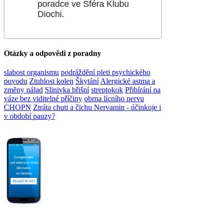
poradce ve Sféra Klubu
Diochi.
Otázky a odpovědi z poradny
slabost organismu
podráždění pleti psychického
puvodu
Ztuhlost kolen
Škytání
Alergické astma a
změny nálad
Slinivka břišní
streptokok
Přibírání na
váze bez viditelné příčiny
obrna lícního nervu
CHOPN
Ztráta chuti a čichu
Nervamin - účinkuje i
v období pauzy?