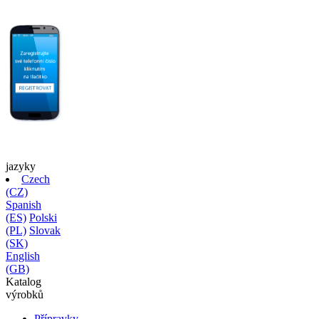
jazyky
Czech
(CZ)
Spanish
(ES)
Polski
(PL)
Slovak
(SK)
English
(GB)
Katalog
výrobků
Přípravky