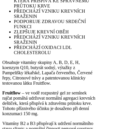
KTERÁ PŘISPÍVÁ KE SPRÁVNÉMU
PRŮTOKU KRVE
PŘEDCHÁZÍ VZNIKU KREVNÍCH
SRAŽENIN
PODPORUJE ZDRAVOU SRDEČNÍ
FUNKCI
ZLEPŠUJE KREVNÍ OBĚH
PŘEDCHÁZÍ VZNIKU KREVNÍCH
SRAŽENIN
PŘEDCHÁZÍ OXIDACI LDL
CHOLESTEROLU
Obsahuje vitamíny skupiny A, B, D, E, H,
koenzym Q10, butyrát sodný, výtažky z
Pampelišky lékařské, Lapača červeného, Červené
řepy, Citronové trávy a patentovanou klinicky
testovanou látku Fruitflow.
Fruitflow
– ve vodě rozpustný gel ze semínek
rajčat pomáhá udržovat normální agregaci krevních
deštiček, která přispívá k zdravému průtoku krve.
Tohoto příznivého účinku je dosaženo při denní
konzumaci 150 mg.
Vitamíny B2 a B3 přispívají k udržení normálního
stavu sliznic a normální činnosti nervové soustavy.