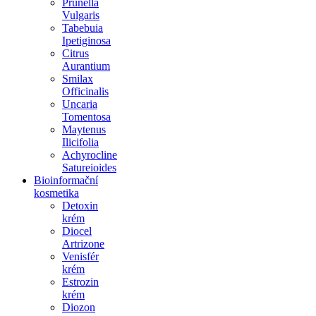
Prunella
Vulgaris
Tabebuia
Ipetiginosa
Citrus
Aurantium
Smilax
Officinalis
Uncaria
Tomentosa
Maytenus
Ilicifolia
Achyrocline
Satureioides
Bioinformační
kosmetika
Detoxin
krém
Diocel
Artrizone
Venisfér
krém
Estrozin
krém
Diozon