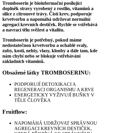
Tromboserin je bioinformační posilující
doplněk stravy vyrobený z rostlin, vitaminů a
silice z citronové trávy. Čistí krev, podporuje
krvetvorbu a napomáhá udržovat normální
agregaci krevních destiček. Rychle se vstřebává
a navrací tělu svěžest a vitalitu.
Tromboserin je potřebný, pokud máme
nedostatečnou krvetvorbu a ochablé svaly,
zuby, kosti, nehty, vlasy, klouby a dále tam, kde
nám chybí nebo se blokuje vstřebávání
základních vitaminů.
Obsažené látky TROMBOSERINU:
PODPORUJÍ DETOXIKACI A
REGENERACI ORGANISMU A KRVE
ENERGETICKY VYŽIVUJÍ BUŇKY V
TĚLE ČLOVĚKA
Fruitflow:
NAPOMÁHÁ UDRŽOVAT SPRÁVNOU
AGREGACI KREVNÍCH DESTIČEK,