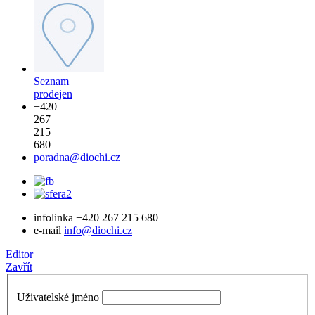
Seznam
prodejen
+420
267
215
680
poradna@diochi.cz
infolinka
+420 267 215 680
e-mail
info@diochi.cz
Editor
Zavřít
Uživatelské jméno