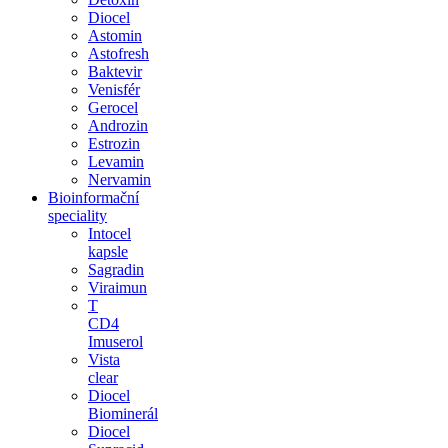
Diocel
Astomin
Astofresh
Baktevir
Venisfér
Gerocel
Androzin
Estrozin
Levamin
Nervamin
Bioinformační
speciality
Intocel
kapsle
Sagradin
Viraimun
T
CD4
Imuserol
Vista
clear
Diocel
Biominerál
Diocel