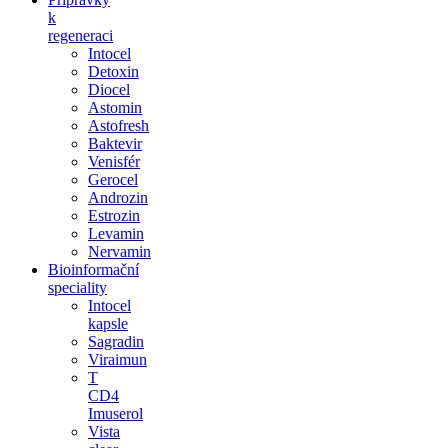
k
regeneraci
Intocel
Detoxin
Diocel
Astomin
Astofresh
Baktevir
Venisfér
Gerocel
Androzin
Estrozin
Levamin
Nervamin
Bioinformační
speciality
Intocel
kapsle
Sagradin
Viraimun
T
CD4
Imuserol
Vista