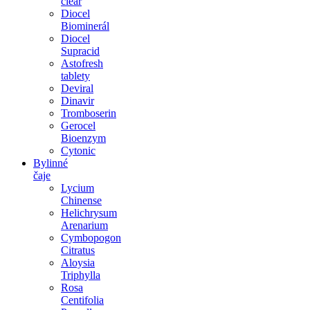
clear
Diocel
Biominerál
Diocel
Supracid
Astofresh
tablety
Deviral
Dinavir
Tromboserin
Gerocel
Bioenzym
Cytonic
Bylinné
čaje
Lycium
Chinense
Helichrysum
Arenarium
Cymbopogon
Citratus
Aloysia
Triphylla
Rosa
Centifolia