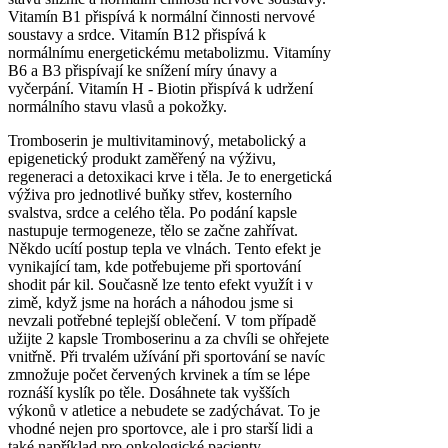
Vitamín B1 přispívá k normální činnosti nervové
soustavy a srdce. Vitamín B12 přispívá k
normálnímu energetickému metabolizmu. Vitamíny
B6 a B3 přispívají ke snížení míry únavy a
vyčerpání. Vitamín H - Biotin přispívá k udržení
normálního stavu vlasů a pokožky.
Tromboserin je multivitaminový, metabolický a
epigenetický produkt zaměřený na výživu,
regeneraci a detoxikaci krve i těla. Je to energetická
výživa pro jednotlivé buňky střev, kosterního
svalstva, srdce a celého těla. Po podání kapsle
nastupuje termogeneze, tělo se začne zahřívat.
Někdo ucítí postup tepla ve vlnách. Tento efekt je
vynikající tam, kde potřebujeme při sportování
shodit pár kil. Současně lze tento efekt využít i v
zimě, když jsme na horách a náhodou jsme si
nevzali potřebné teplejší oblečení. V tom případě
užijte 2 kapsle Tromboserinu a za chvíli se ohřejete
vnitřně. Při trvalém užívání při sportování se navíc
zmnožuje počet červených krvinek a tím se lépe
roznáší kyslík po těle. Dosáhnete tak vyšších
výkonů v atletice a nebudete se zadýchávat. To je
vhodné nejen pro sportovce, ale i pro starší lidi a
také například pro onkologické pacienty