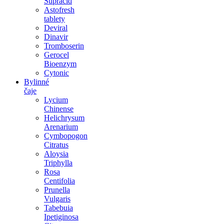
Supracid
Astofresh
tablety
Deviral
Dinavir
Tromboserin
Gerocel
Bioenzym
Cytonic
Bylinné
čaje
Lycium
Chinense
Helichrysum
Arenarium
Cymbopogon
Citratus
Aloysia
Triphylla
Rosa
Centifolia
Prunella
Vulgaris
Tabebuia
Ipetiginosa