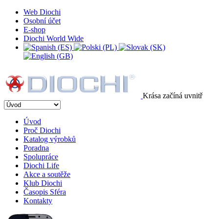
Web Diochi
Osobní účet
E-shop
Diochi World Wide
Krása začíná uvnitř
Úvod
Proč Diochi
Katalog výrobků
Poradna
Spolupráce
Diochi Life
Akce a soutěže
Klub Diochi
Časopis Sféra
Kontakty