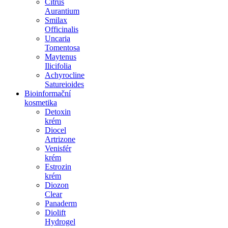
Citrus
Aurantium
Smilax
Officinalis
Uncaria
Tomentosa
Maytenus
Ilicifolia
Achyrocline
Satureioides
Bioinformační
kosmetika
Detoxin
krém
Diocel
Artrizone
Venisfér
krém
Estrozin
krém
Diozon
Clear
Panaderm
Diolift
Hydrogel