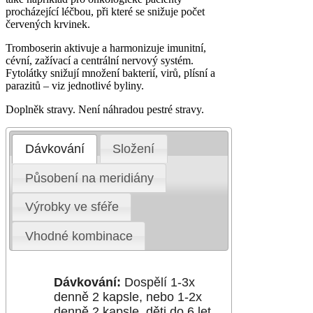
procházející léčbou, při které se snižuje počet
červených krvinek.
Tromboserin aktivuje a harmonizuje imunitní,
cévní, zažívací a centrální nervový systém.
Fytolátky snižují množení bakterií, virů, plísní a
parazitů – viz jednotlivé byliny.
Doplněk stravy. Není náhradou pestré stravy.
Dávkování
Složení
Působení na meridiány
Výrobky ve sféře
Vhodné kombinace
Dávkování:
Dospělí 1-3x
denně 2 kapsle, nebo 1-2x
denně 2 kapsle, děti do 6 let