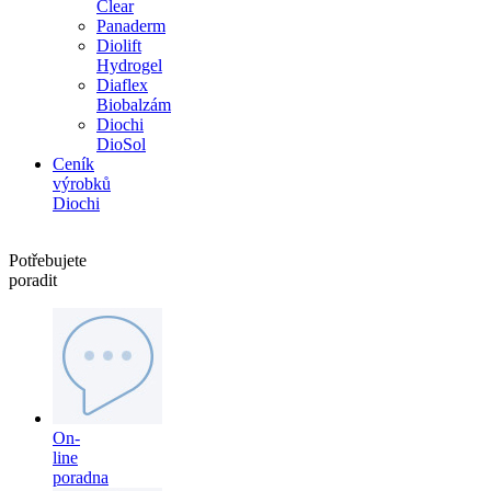
Clear
Panaderm
Diolift
Hydrogel
Diaflex
Biobalzám
Diochi
DioSol
Ceník
výrobků
Diochi
Potřebujete
poradit
On-
line
poradna