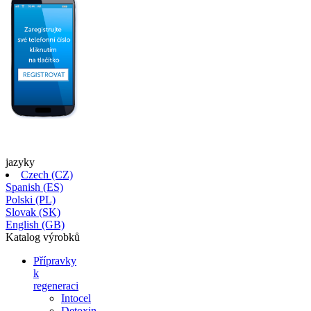
jazyky
Czech (CZ)
Spanish (ES)
Polski (PL)
Slovak (SK)
English (GB)
Katalog
výrobků
Přípravky
k
regeneraci
Intocel
Detoxin