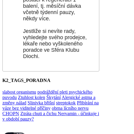
balení, tj. měsíční dávka
včetně týdenní pauzy,
někdy více.
Jestliže si nevíte rady,
vyhledejte svého prodejce,
lékaře nebo vyškoleného
poradce ve Sféra Klubu
Diochi.
K2_TAGS_PORADNA
slabost organismu
podráždění pleti psychického
puvodu
Ztuhlost kolen
Škytání
Alergické astma a
změny nálad
Slinivka břišní
streptokok
Přibírání na
váze bez viditelné příčiny
obrna lícního nervu
CHOPN
Ztráta chuti a čichu
Nervamin - účinkuje i
v období pauzy?