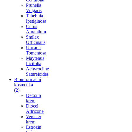
Prunella
Vulgaris
Tabebuia
Ipetiginosa
Citrus
Aurantium
Smilax
Officinalis
Uncaria
Tomentosa
Maytenus
Ilicifolia
Achyrocline
Satureioides
Bioinformační
kosmetika
(2)
Detoxin
krém
Diocel
Artrizone
Venisfér
krém
Estrozin