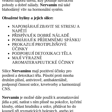
velkém náporu stresu, kdy posiluje navrácení
pohody a dobré nálady.
Nervamin
má také
blahodárný vliv na hormonální systém.
Obsažené byliny a jejich silice:
NAPOMÁHAJÍ ZBAVIT SE STRESU A
NAPĚTÍ
PŘISPÍVAJÍ K DOBRÉ NÁLADĚ
POMÁHAJÍ K PŘÍJEMNÉMU SPÁNKU
PROKAZUJÍ PROTIPLÍSŇOVÉ
ÚČINKY
PODPORUJÍ DETOXIKACI TĚLA
MAJÍ VÝRAZNÉ
AROMATERAPEUTICKÉ ÚČINKY
Silice
Nervaminu
mají pozitivní účinky pro
posílení a detoxikaci těla. Působí proti mnoha
druhům plísní, antivirově, antibakteriálně,
podporují činnost srdce, krvetvorby a harmonizují
CNS.
Nervamin
je možné dále použít k aromatizování
jídla a pití, natírat s ním plísně na pokožce, kyčelní
klouby, oblast hrudníku a srdce, přidávat ho do
koupelí při revmatických bolestech, anebo jej