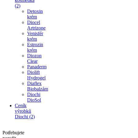
kosmetika
(2)
Detoxin
krém
Diocel
Artrizone
Venisfér
krém
Estrozin
krém
Diozon
Clear
Panaderm
Diolift
Hydrogel
Diaflex
Biobalzám
Diochi
DioSol
Ceník
výrobků
Diochi (2)
Potřebujete