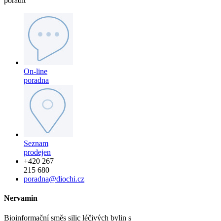
poradit
On-line
poradna
Seznam
prodejen
+420 267
215 680
poradna@diochi.cz
Nervamin
Bioinformační směs silic léčivých bylin s