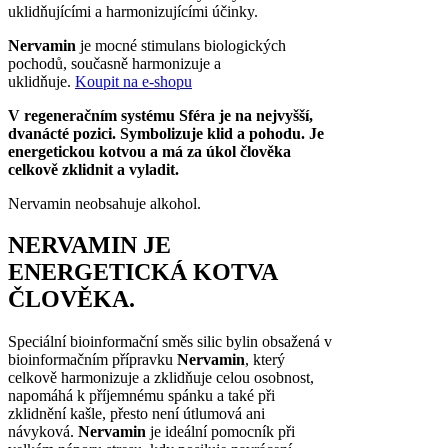
uklidňujícími a harmonizujícími účinky.
Nervamin
je mocné stimulans biologických
pochodů, současně harmonizuje a
uklidňuje.
Koupit na e-shopu
V regeneračním systému Sféra je na nejvyšší,
dvanácté pozici. Symbolizuje klid a pohodu. Je
energetickou kotvou a má za úkol člověka
celkově zklidnit a vyladit.
Nervamin neobsahuje alkohol.
NERVAMIN JE
ENERGETICKÁ KOTVA
ČLOVĚKA.
Speciální bioinformační směs silic bylin obsažená v
bioinformačním přípravku
Nervamin
, který
celkově harmonizuje a zklidňuje celou osobnost,
napomáhá k příjemnému spánku a také při
zklidnění kašle, přesto není útlumová ani
návyková.
Nervamin
je ideální pomocník při