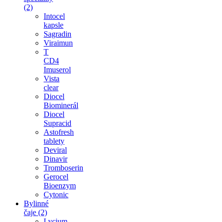
(2)
Intocel
kapsle
Sagradin
Viraimun
T
CD4
Imuserol
Vista
clear
Diocel
Biominerál
Diocel
Supracid
Astofresh
tablety
Deviral
Dinavir
Tromboserin
Gerocel
Bioenzym
Cytonic
Bylinné
čaje (2)
Lycium