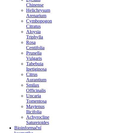
Chinense
Helichrysum
Arenarium
Cymbopogon
Citratus
Aloysia
Triphylla
Rosa
Centifolia
Prunella
Vulgaris
Tabebuia
Ipetiginosa
Citrus
Aurantium
Smilax
Officinalis
Uncaria
Tomentosa
Maytenus
Ilicifolia
Achyrocline
Satureioides
Bioinformační