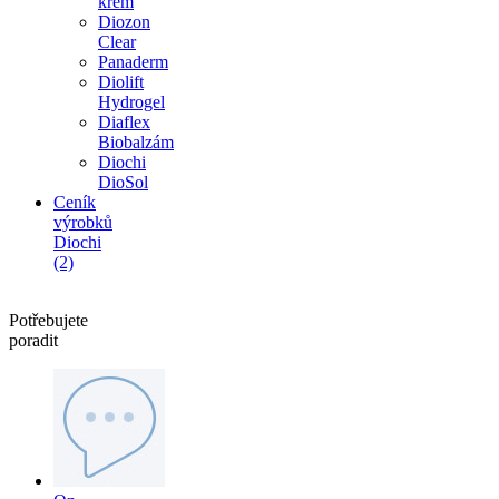
krém
Diozon
Clear
Panaderm
Diolift
Hydrogel
Diaflex
Biobalzám
Diochi
DioSol
Ceník
výrobků
Diochi
(2)
Potřebujete
poradit