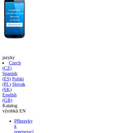
jazyky
Czech
(CZ)
Spanish
(ES)
Polski
(PL)
Slovak
(SK)
English
(GB)
Katalog
výrobků
EN
Přípravky
k
regeneraci