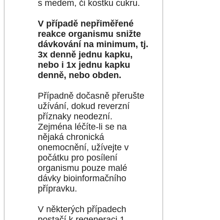
s medem, či kostku cukru.
V případě nepřiměřené
reakce organismu snižte
dávkování na minimum, tj.
3x denně jednu kapku,
nebo i 1x jednu kapku
denně, nebo obden.
Případně dočasně přerušte
užívání, dokud reverzní
příznaky neodezní.
Zejména léčíte-li se na
nějaká chronická
onemocnění, užívejte v
počátku pro posílení
organismu pouze malé
dávky bioinformačního
přípravku.
V některých případech
postačí k regeneraci 1