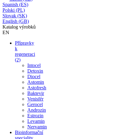
Spanish (ES)
Polski (PL)
Slovak (SK)
English (GB)
Katalog výrobků
EN
Přípravky
k
regeneraci
(2)
Intocel
Detoxin
Diocel
Astomin
Astofresh
Baktevir
Venisfér
Gerocel
Androzin
Estrozin
Levamin
Nervamin
Bioinformační
speciality