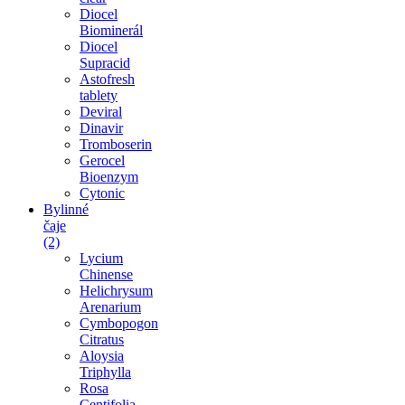
Diocel
Biominerál
Diocel
Supracid
Astofresh
tablety
Deviral
Dinavir
Tromboserin
Gerocel
Bioenzym
Cytonic
Bylinné
čaje
(2)
Lycium
Chinense
Helichrysum
Arenarium
Cymbopogon
Citratus
Aloysia
Triphylla
Rosa
Centifolia